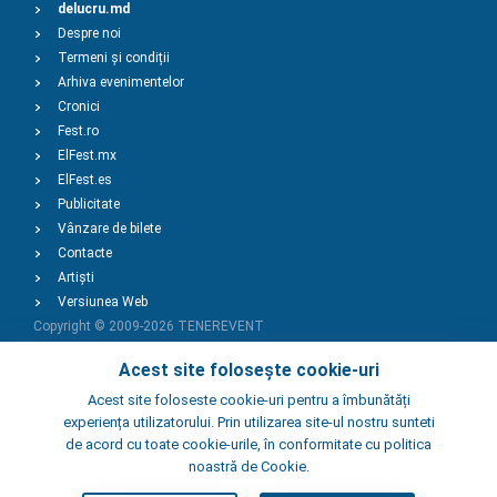
delucru.md
Despre noi
Termeni și condiții
Arhiva evenimentelor
Cronici
Fest.ro
ElFest.mx
ElFest.es
Publicitate
Vânzare de bilete
Contacte
Artiști
Versiunea Web
Copyright © 2009-2026
TENEREVENT
Acest site folosește cookie-uri
Adaugă Eveniment
Acest site foloseste cookie-uri pentru a îmbunătăți
experiența utilizatorului. Prin utilizarea site-ul nostru sunteti
de acord cu toate cookie-urile, în conformitate cu politica
Adaugă Local
noastră de Cookie.