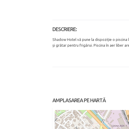
DESCRIERE:
Shadow Hotel vă pune la dispoziție o piscina în
și grătar pentru frigărui. Piscina în aer liber a
AMPLASAREA PE HARTĂ