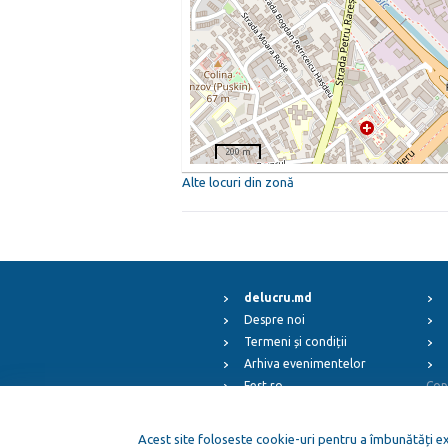
200 m
Alte locuri din zonă
delucru.md
Despre noi
Termeni și condiții
Arhiva evenimentelor
Fest.ro
Cop
ElFest.mx
ElFest.es
Acest site foloseste cookie-uri pentru a îmbunătăți exp