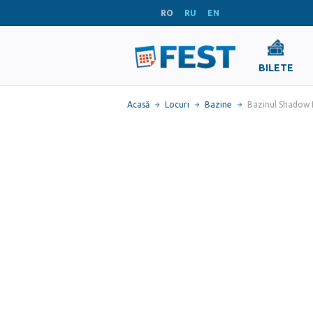
RO
RU
EN
BILETE
Acasă
Locuri
Bazine
Bazinul Shadow 