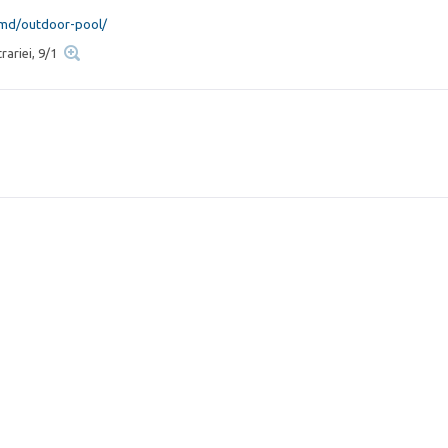
.md/outdoor-pool/
trariei, 9/1