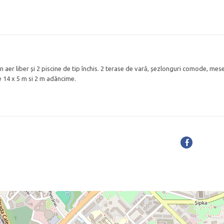
 aer liber și 2 piscine de tip închis. 2 terase de vară, șezlonguri comode, mes
re 14 x 5 m si 2 m adâncime.