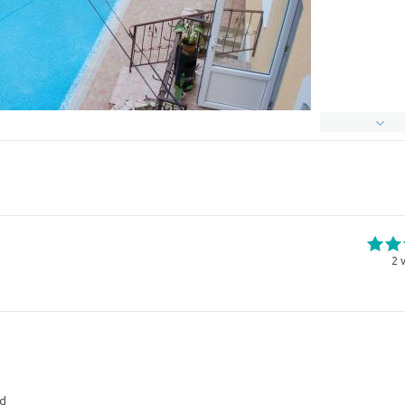
2
v
d