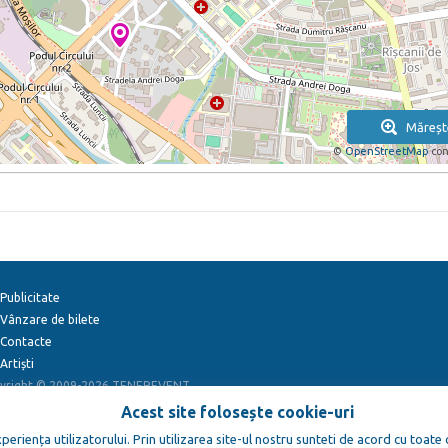
Măreșt
©
OpenStreetMap
con
Publicitate
Vânzare de bilete
Contacte
Artiști
yright © 2009-2026
TENEREVENT
Acest site folosește cookie-uri
eriența utilizatorului. Prin utilizarea site-ul nostru sunteti de acord cu toate