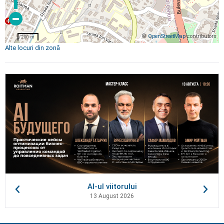
©
OpenStreetMap
contributors
200 m
Alte locuri din zonă
AI-ul viitorului
13 August 2026