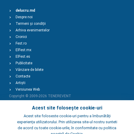
delucru.md
Despre noi
Termeni și condiții
Arhiva evenimentelor
Cronici
Fest.ro
ElFest.mx
ElFest.es
Publicitate
Vânzare de bilete
Contacte
Artiști
Versiunea Web
Copyright © 2009-2026
TENEREVENT
Acest site folosește cookie-uri
Adaugă Eveniment
Acest site foloseste cookie-uri pentru a îmbunătăți
experiența utilizatorului. Prin utilizarea site-ul nostru sunteti
de acord cu toate cookie-urile, în conformitate cu politica
Adaugă Local
noastră de Cookie.