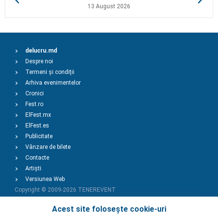
13 August 2026
delucru.md
Despre noi
Termeni și condiții
Arhiva evenimentelor
Cronici
Fest.ro
ElFest.mx
ElFest.es
Publicitate
Vânzare de bilete
Contacte
Artiști
Versiunea Web
Copyright © 2009-2026
TENEREVENT
Acest site folosește cookie-uri
Adaugă Eveniment