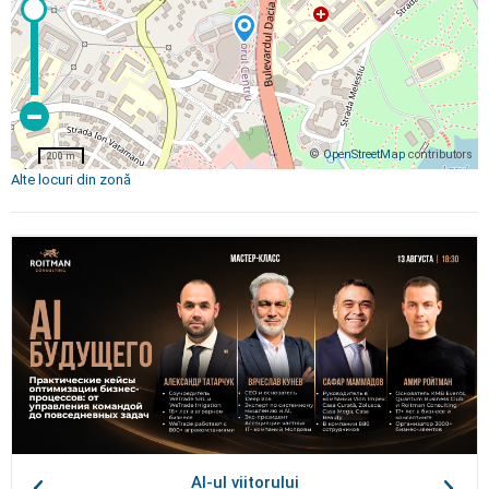
©
OpenStreetMap
contributors
200 m
Alte locuri din zonă
AI-ul viitorului