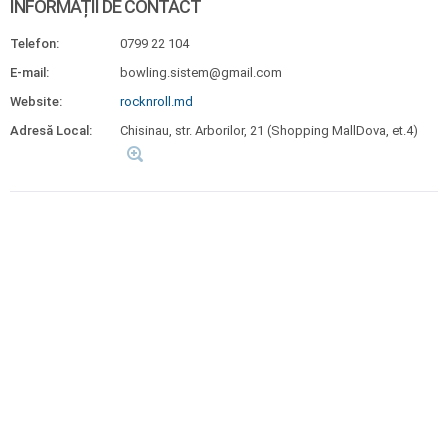
INFORMAȚII DE CONTACT
Telefon:
0799 22 104
E-mail:
bowling.sistem@gmail.com
Website:
rocknroll.md
Adresă Local:
Chisinau, str. Arborilor, 21 (Shopping MallDova, et.4)