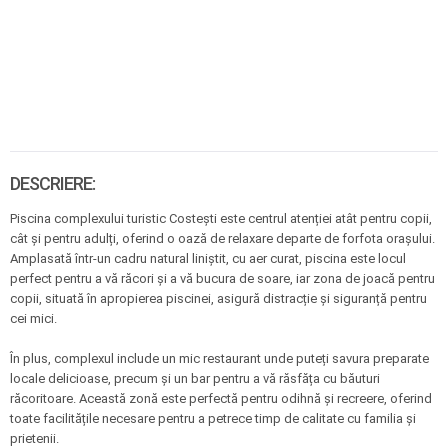
DESCRIERE:
Piscina complexului turistic Costești este centrul atenției atât pentru copii,
cât și pentru adulți, oferind o oază de relaxare departe de forfota orașului.
Amplasată într-un cadru natural liniștit, cu aer curat, piscina este locul
perfect pentru a vă răcori și a vă bucura de soare, iar zona de joacă pentru
copii, situată în apropierea piscinei, asigură distracție și siguranță pentru
cei mici.
În plus, complexul include un mic restaurant unde puteți savura preparate
locale delicioase, precum și un bar pentru a vă răsfăța cu băuturi
răcoritoare. Această zonă este perfectă pentru odihnă și recreere, oferind
toate facilitățile necesare pentru a petrece timp de calitate cu familia și
prietenii.