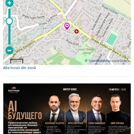
©
OpenStreetMap
contributors
200 m
Alte locuri din zonă