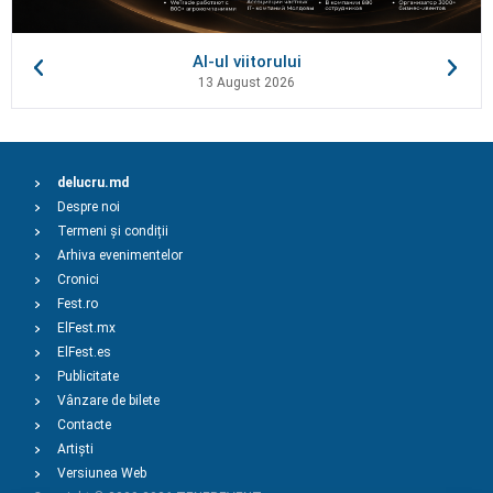
AI-ul viitorului
13 August 2026
delucru.md
Despre noi
Termeni și condiții
Arhiva evenimentelor
Cronici
Fest.ro
ElFest.mx
ElFest.es
Publicitate
Vânzare de bilete
Contacte
Artiști
Versiunea Web