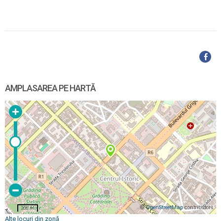
AMPLASAREA PE HARTĂ
©
OpenStreetMap
contributors
200 m
Alte locuri din zonă