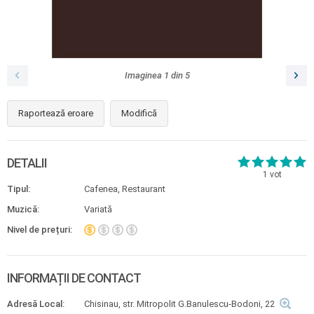
Imaginea
1
din
5
Raportează eroare
Modifică
DETALII
1
vot
Tipul:
Cafenea, Restaurant
Muzică:
Variată
Nivel de prețuri:
INFORMAȚII DE CONTACT
Adresă Local:
Chisinau, str. Mitropolit G.Banulescu-Bodoni, 22