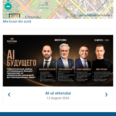
©
OpenStreetMap
contributors
200 m
Alte locuri din zonă
AI-ul viitorului
13 August 2026