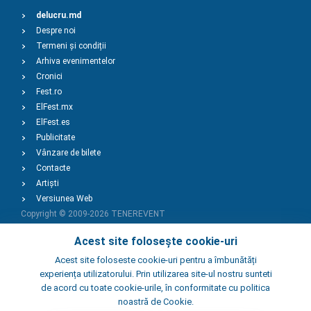
delucru.md
Despre noi
Termeni și condiții
Arhiva evenimentelor
Cronici
Fest.ro
ElFest.mx
ElFest.es
Publicitate
Vânzare de bilete
Contacte
Artiști
Versiunea Web
Copyright © 2009-2026
TENEREVENT
Acest site folosește cookie-uri
Adaugă Eveniment
Acest site foloseste cookie-uri pentru a îmbunătăți
experiența utilizatorului. Prin utilizarea site-ul nostru sunteti
de acord cu toate cookie-urile, în conformitate cu politica
Adaugă Local
noastră de Cookie.