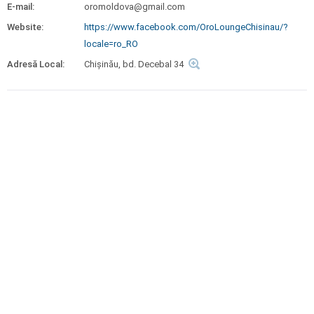
E-mail:
oromoldova@gmail.com
Website:
https://www.facebook.com/OroLoungeChisinau/?
locale=ro_RO
Adresă Local:
Chișinău, bd. Decebal 34