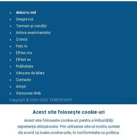
delucru.md
Despre noi
Termeni și condiții
Arhiva evenimentelor
Cronici
Fest.ro
ElFest.mx
ElFest.es
Publicitate
Vânzare de bilete
Contacte
Artiști
Versiunea Web
Copyright © 2009-2026
TENEREVENT
Acest site folosește cookie-uri
Adaugă Eveniment
Acest site foloseste cookie-uri pentru a îmbunătăți
experiența utilizatorului. Prin utilizarea site-ul nostru sunteti
de acord cu toate cookie-urile, în conformitate cu politica