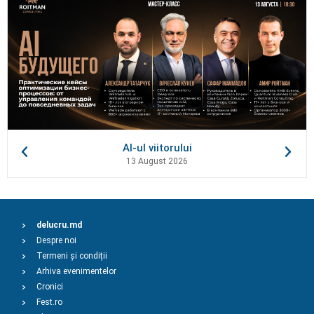
AI-ul viitorului
13 August 2026
delucru.md
Despre noi
Termeni și condiții
Arhiva evenimentelor
Cronici
Fest.ro