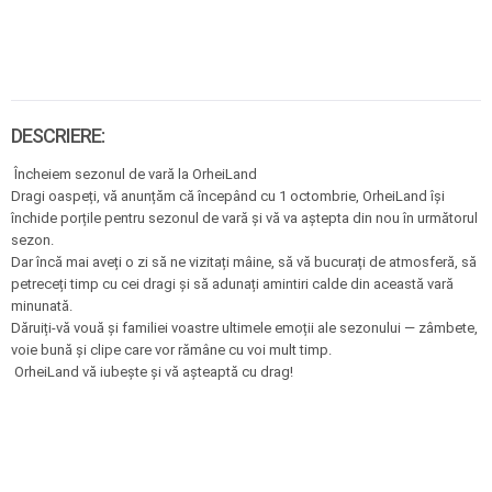
DESCRIERE:
Încheiem sezonul de vară la OrheiLand
Dragi oaspeți, vă anunțăm că începând cu 1 octombrie, OrheiLand își
închide porțile pentru sezonul de vară și vă va aștepta din nou în următorul
sezon.
Dar încă mai aveți o zi să ne vizitați mâine, să vă bucurați de atmosferă, să
petreceți timp cu cei dragi și să adunați amintiri calde din această vară
minunată.
Dăruiți-vă vouă și familiei voastre ultimele emoții ale sezonului — zâmbete,
voie bună și clipe care vor rămâne cu voi mult timp.
OrheiLand vă iubește și vă așteaptă cu drag!
⠀