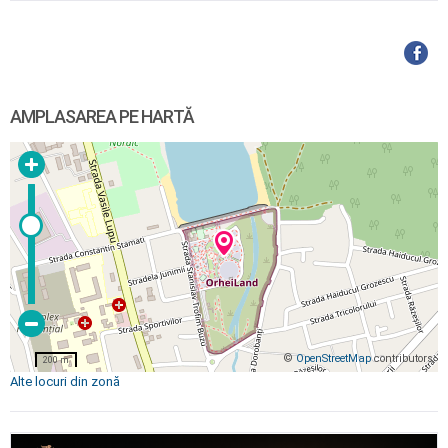
AMPLASAREA PE HARTĂ
©
OpenStreetMap
contributors
200 m
Alte locuri din zonă