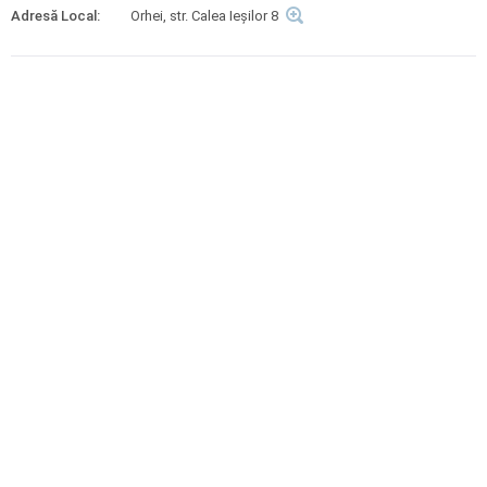
Adresă Local:
Orhei, str. Calea Ieșilor 8