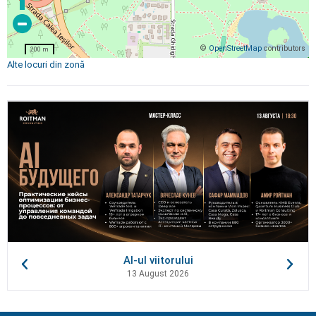
©
OpenStreetMap
contributors
200 m
Alte locuri din zonă
AI-ul viitorului
13 August 2026