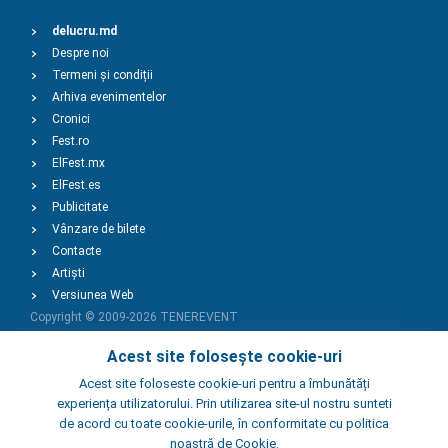
delucru.md
Despre noi
Termeni și condiții
Arhiva evenimentelor
Cronici
Fest.ro
ElFest.mx
ElFest.es
Publicitate
Vânzare de bilete
Contacte
Artiști
Versiunea Web
Copyright © 2009-2026
TENEREVENT
Acest site folosește cookie-uri
Adaugă Eveniment
Acest site foloseste cookie-uri pentru a îmbunătăți
experiența utilizatorului. Prin utilizarea site-ul nostru sunteti
de acord cu toate cookie-urile, în conformitate cu politica
Adaugă Local
noastră de Cookie.