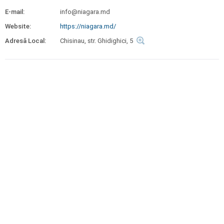
E-mail:
info@niagara.md
Website:
https://niagara.md/
Adresă Local:
Chisinau, str. Ghidighici, 5