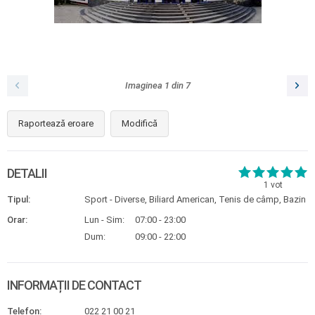
Imaginea
1
din
7
Raportează eroare
Modifică
DETALII
1
vot
Tipul:
Sport - Diverse, Biliard American, Tenis de câmp, Bazin
Orar:
Lun - Sim:
07:00 - 23:00
Dum:
09:00 - 22:00
INFORMAȚII DE CONTACT
Telefon:
022 21 00 21