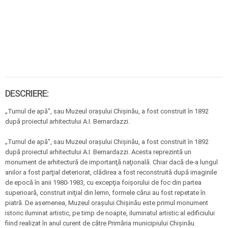
DESCRIERE:
„Turnul de apă", sau Muzeul oraşului Chişinău, a fost construit în 1892
după proiectul arhitectului A.I. Bernardazzi.
„Turnul de apă", sau Muzeul oraşului Chişinău, a fost construit în 1892
după proiectul arhitectului A.I. Bernardazzi. Acesta reprezintă un
monument de arhitectură de importanţă naţională. Chiar dacă de-a lungul
anilor a fost parţial deteriorat, clădirea a fost reconstruită după imaginile
de epocă în anii 1980-1983, cu excepţia foişorului de foc din partea
superioară, construit iniţial din lemn, formele cărui au fost repetate în
piatră. De asemenea, Muzeul oraşului Chişinău este primul monument
istoric iluminat artistic, pe timp de noapte, iluminatul artistic al edificiului
fiind realizat în anul curent de către Primăria municipiului Chişinău.