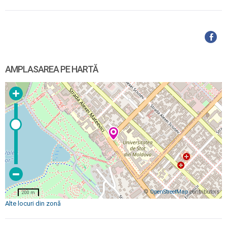
AMPLASAREA PE HARTĂ
©
OpenStreetMap
contributors
200 m
Alte locuri din zonă