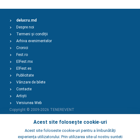
delucru.md
Despre noi
Termeni și condiții
Arhiva evenimentelor
Cronici
Fest.ro
ElFest.mx
ElFest.es
Publicitate
Vânzare de bilete
Contacte
Artiști
Versiunea Web
Copyright © 2009-2026
TENEREVENT
Acest site folosește cookie-uri
Adaugă Eveniment
Acest site foloseste cookie-uri pentru a îmbunătăți
experiența utilizatorului. Prin utilizarea site-ul nostru sunteti