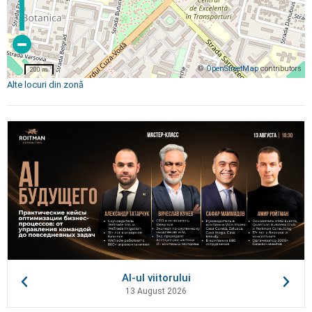
©
OpenStreetMap
contributors
200 m
Alte locuri din zonă
AI-ul viitorului
13 August 2026