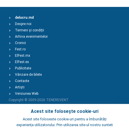
delucru.md
Despre noi
Termeni și condiții
Arhiva evenimentelor
Cronici
Fest.ro
ElFest.mx
ElFest.es
Publicitate
Vânzare de bilete
Contacte
Artiști
Versiunea Web
Copyright © 2009-2026
TENEREVENT
Acest site folosește cookie-uri
Adaugă Eveniment
Acest site foloseste cookie-uri pentru a îmbunătăți
experiența utilizatorului. Prin utilizarea site-ul nostru sunteti