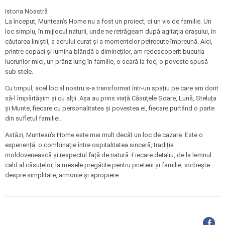
Istoria Noastră
La început, Muntean’s Home nu a fost un proiect, ci un vis de familie. Un
loc simplu, în mijlocul naturii, unde ne retrăgeam după agitația orașului, în
căutarea liniștii, a aerului curat și a momentelor petrecute împreună. Aici,
printre copaci și lumina blândă a dimineților, am redescoperit bucuria
lucrurilor mici, un prânz lung în familie, o seară la foc, o poveste spusă
sub stele.
Cu timpul, acel loc al nostru s-a transformat într-un spațiu pe care am dorit
să-l împărtășim și cu alții. Așa au prins viață Căsuțele Soare, Lună, Steluța
și Munte, fiecare cu personalitatea și povestea ei, fiecare purtând o parte
din sufletul familiei.
Astăzi, Muntean’s Home este mai mult decât un loc de cazare. Este o
experiență: o combinație între ospitalitatea sinceră, tradiția
moldovenească și respectul față de natură. Fiecare detaliu, de la lemnul
cald al căsuțelor, la mesele pregătite pentru prieteni și familie, vorbește
despre simplitate, armonie și apropiere.