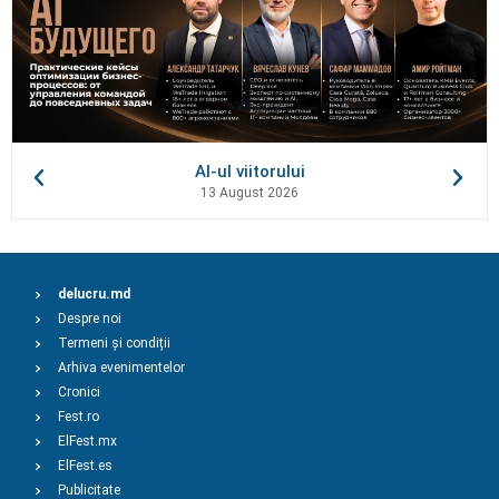
AI-ul viitorului
13 August 2026
delucru.md
Despre noi
Termeni și condiții
Arhiva evenimentelor
Cronici
Fest.ro
ElFest.mx
ElFest.es
Publicitate