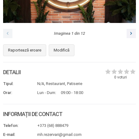
Imaginea
1
din
12
Raportează eroare
Modifică
DETALII
0
voturi
Tipul:
N/A, Restaurant, Patiserie
Orar:
Lun - Dum:
09:00 - 18:00
INFORMAȚII DE CONTACT
Telefon:
+373 (68) 888479
E-mail:
mh.rezervari@gmail.com