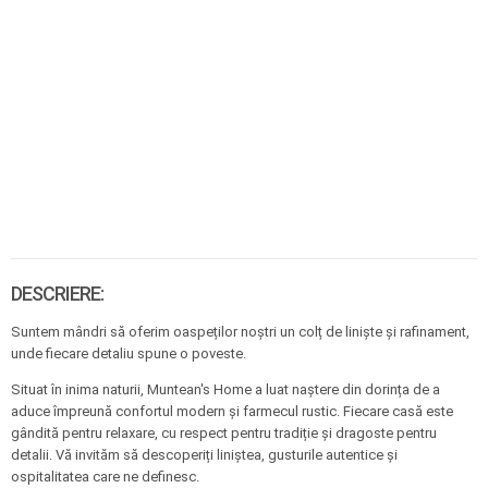
DESCRIERE:
Suntem mândri să oferim oaspeților noștri un colț de liniște și rafinament,
unde fiecare detaliu spune o poveste.
Situat în inima naturii, Muntean's Home a luat naștere din dorința de a
aduce împreună confortul modern și farmecul rustic. Fiecare casă este
gândită pentru relaxare, cu respect pentru tradiție și dragoste pentru
detalii. Vă invităm să descoperiți liniștea, gusturile autentice și
ospitalitatea care ne definesc.