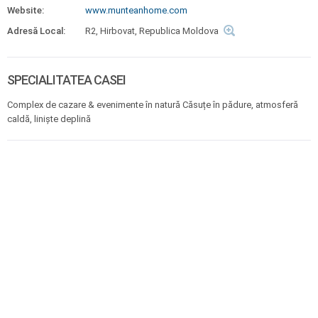
Website:
www.munteanhome.com
Adresă Local:
R2, Hirbovat, Republica Moldova
SPECIALITATEA CASEI
Complex de cazare & evenimente în natură Căsuțe în pădure, atmosferă
caldă, liniște deplină