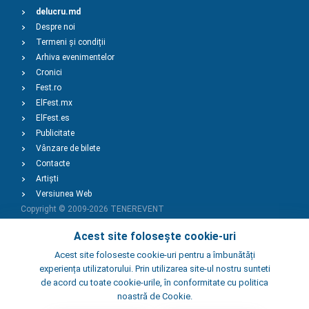
delucru.md
Despre noi
Termeni și condiții
Arhiva evenimentelor
Cronici
Fest.ro
ElFest.mx
ElFest.es
Publicitate
Vânzare de bilete
Contacte
Artiști
Versiunea Web
Copyright © 2009-2026
TENEREVENT
Acest site folosește cookie-uri
Adaugă Eveniment
Acest site foloseste cookie-uri pentru a îmbunătăți
experiența utilizatorului. Prin utilizarea site-ul nostru sunteti
de acord cu toate cookie-urile, în conformitate cu politica
Adaugă Local
noastră de Cookie.