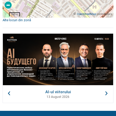
©
OpenStreetMap
contributors
200 m
Alte locuri din zonă
AI-ul viitorului
13 August 2026