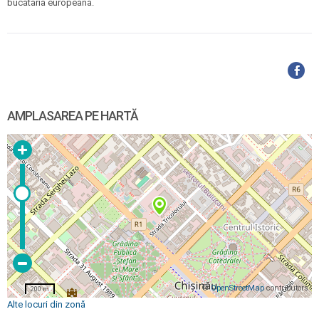
bucătăria europeană.
AMPLASAREA PE HARTĂ
©
OpenStreetMap
contributors
200 m
Alte locuri din zonă