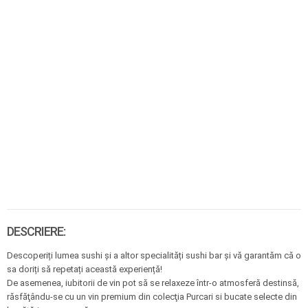
DESCRIERE:
Descoperiți lumea sushi și a altor specialități sushi bar și vă garantăm că o
sa doriți să repetați această experiență!
De a
semenea, iubitorii de vin pot să se relaxeze într-o atmosferă destinsă,
răsfăţându-se cu un vin premium din colecţia Purcari si bucate selecte din