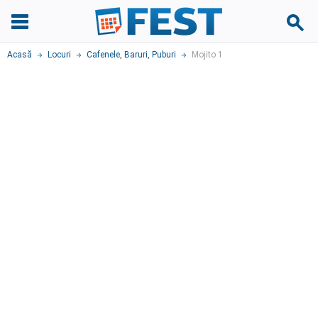
Acasă
Locuri
Cafenele
,
Baruri, Puburi
Mojito 1