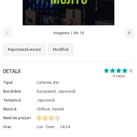
Imaginea
1
din
18
Raportează eroare
Modifică
DETALII
4
voturi
Tipul:
Cafenea, Bar
Bucătărie:
Europeană, Japoneză
Tematică:
Japoneză
Muzică:
Chillout, Variată
Nivel de prețuri:
Orar:
Lun - Dum:
24/24