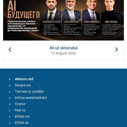
AI-ul viitorului
13 August 2026
delucru.md
Despre noi
Termeni și condiții
Arhiva evenimentelor
Cronici
Fest.ro
ElFest.mx
ElFest.es