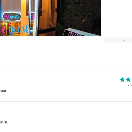
2
v
rant
in 10