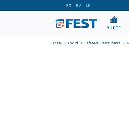
RO
RU
EN
BILETE
Acasă
Locuri
Cafenele
,
Restaurante
M