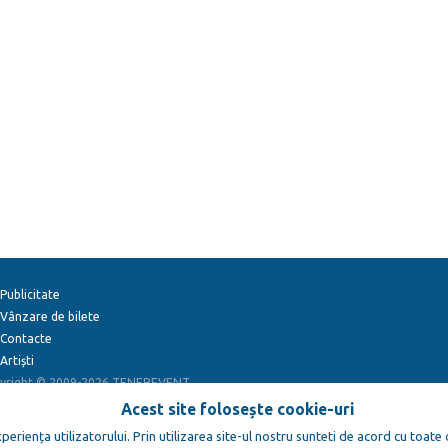
Publicitate
Vânzare de bilete
Contacte
Artiști
yright © 2009-2026
TENEREVENT
Acest site folosește cookie-uri
eriența utilizatorului. Prin utilizarea site-ul nostru sunteti de acord cu toate