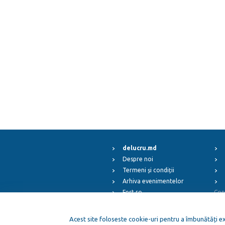
delucru.md
Despre noi
Termeni și condiții
Arhiva evenimentelor
Fest.ro
Cop
ElFest.mx
ElFest.es
Acest site foloseste cookie-uri pentru a îmbunătăți exp