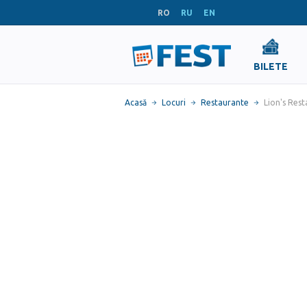
RO
RU
EN
BILETE
Acasă
Locuri
Restaurante
Lion's Res