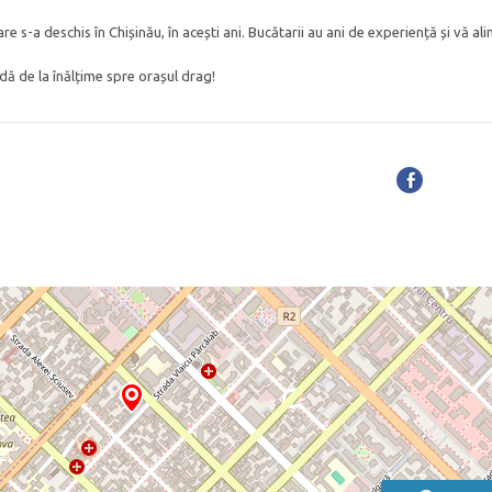
e s-a deschis în Chișinău, în acești ani. Bucătarii au ani de experiență și vă ali
idă de la înălțime spre orașul drag!