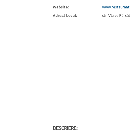
Website:
www.restaurant.
Adresă Local:
str. Vlaicu Pârcă
DESCRIERE: