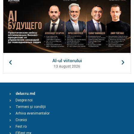
AI-ul viitorului
13 August 2026
delucru.md
Despre noi
Termeni și condiții
Arhiva evenimentelor
Cronici
Fest.ro
ElFest.mx