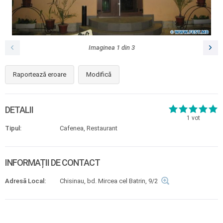
Imaginea
1
din
3
Raportează eroare
Modifică
DETALII
1
vot
Tipul:
Cafenea, Restaurant
INFORMAȚII DE CONTACT
Adresă Local:
Chisinau, bd. Mircea cel Batrin, 9/2