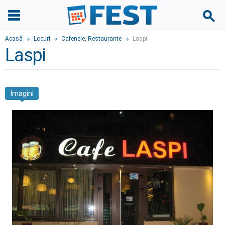
Acasă
Locuri
Cafenele
,
Restaurante
Laspi
Laspi
Imagini