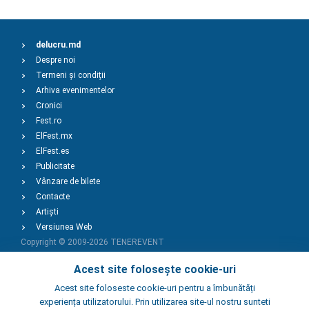
delucru.md
Despre noi
Termeni și condiții
Arhiva evenimentelor
Cronici
Fest.ro
ElFest.mx
ElFest.es
Publicitate
Vânzare de bilete
Contacte
Artiști
Versiunea Web
Copyright © 2009-2026
TENEREVENT
Acest site folosește cookie-uri
Adaugă Eveniment
Acest site foloseste cookie-uri pentru a îmbunătăți
experiența utilizatorului. Prin utilizarea site-ul nostru sunteti