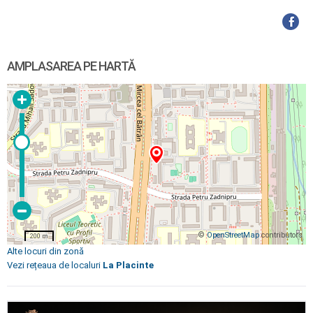
AMPLASAREA PE HARTĂ
©
OpenStreetMap
contributors
200 m
Alte locuri din zonă
Vezi rețeaua de localuri
La Placinte