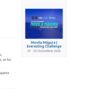
Movila Măgura |
Everesting Challenge
23 - 25 Octombrie 2026
e,
e, un loc
najarea