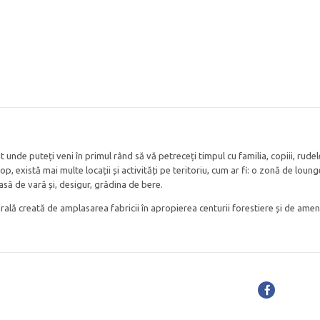
t unde puteți veni în primul rând să vă petreceți timpul cu familia, copiii, rudel
p, există mai multe locații și activități pe teritoriu, cum ar fi: o zonă de loung
rasă de vară și, desigur, grădina de bere.
ală creată de amplasarea fabricii în apropierea centurii forestiere și de ame