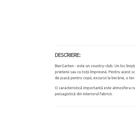
DESCRIERE:
BierGarten - este un country-club. Un loc liniști
prietenii sau cu toții împreună. Pentru acest sco
de joacă pentru copii, excursii la berărie, o te
O caracteristică importantă este atmosfera rur
peisagistică din interiorul fabricii.