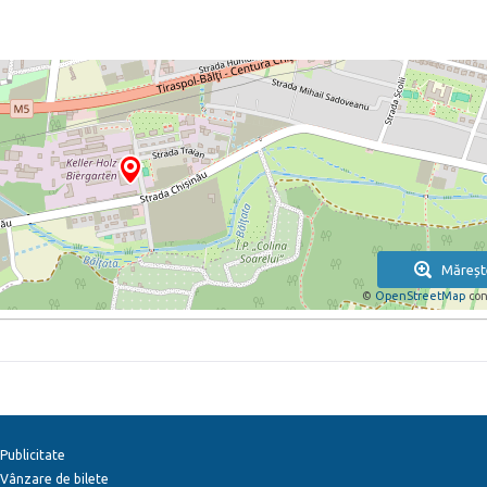
Măreșt
©
OpenStreetMap
con
Publicitate
Vânzare de bilete