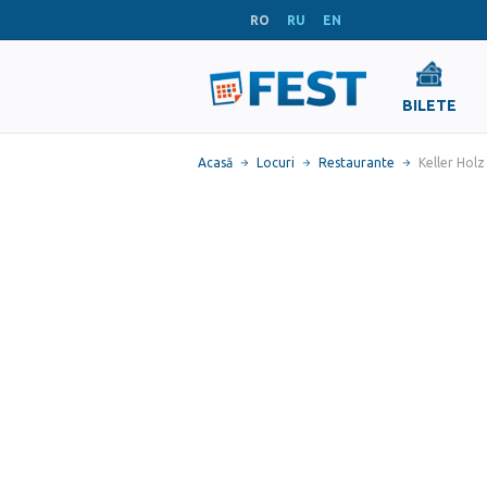
RO
RU
EN
BILETE
Acasă
Locuri
Restaurante
Keller Holz