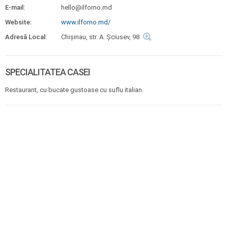
E-mail:
hello@ilforno.md
Website:
www.ilforno.md/
Adresă Local:
Chișinau, str. A. Șciusev, 98
SPECIALITATEA CASEI
Restaurant, cu bucate gustoase cu suflu italian.