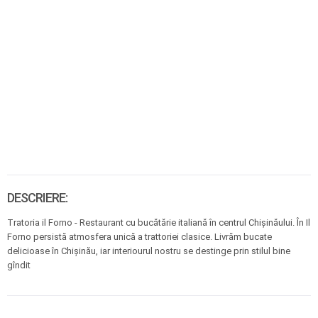
DESCRIERE:
Tratoria il Forno - Restaurant cu bucătărie italiană în centrul Chișinăului. În Il
Forno persistă atmosfera unică a trattoriei clasice. Livrăm bucate
delicioase în Chișinău, iar interiourul nostru se destinge prin stilul bine
gîndit