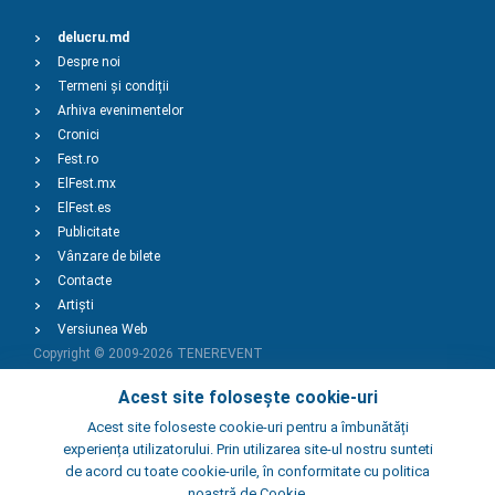
delucru.md
Despre noi
Termeni și condiții
Arhiva evenimentelor
Cronici
Fest.ro
ElFest.mx
ElFest.es
Publicitate
Vânzare de bilete
Contacte
Artiști
Versiunea Web
Copyright © 2009-2026
TENEREVENT
Acest site folosește cookie-uri
Adaugă Eveniment
Acest site foloseste cookie-uri pentru a îmbunătăți
experiența utilizatorului. Prin utilizarea site-ul nostru sunteti
de acord cu toate cookie-urile, în conformitate cu politica
Adaugă Local
noastră de Cookie.