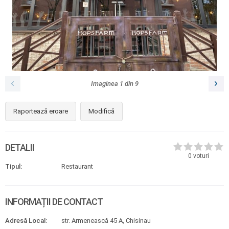
Imaginea
1
din
9
Raportează eroare
Modifică
DETALII
0
voturi
Tipul:
Restaurant
INFORMAȚII DE CONTACT
Adresă Local:
str. Armenească 45 A, Chisinau