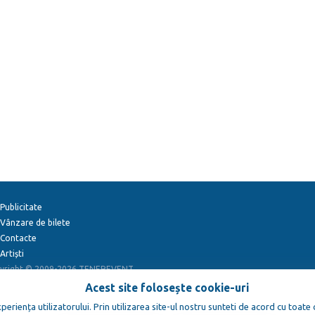
Publicitate
Vânzare de bilete
Contacte
Artiști
yright © 2009-2026
TENEREVENT
Acest site folosește cookie-uri
eriența utilizatorului. Prin utilizarea site-ul nostru sunteti de acord cu toate