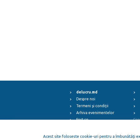
delucru.md
Despre noi
Termeni și condiții
Arhiva evenimentelor
Fest.ro
Cop
ElFest.mx
ElFest.es
Acest site foloseste cookie-uri pentru a îmbunătăți exp