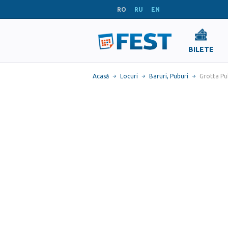
RO
RU
EN
BILETE
Acasă
Locuri
Baruri, Puburi
Grotta Pub