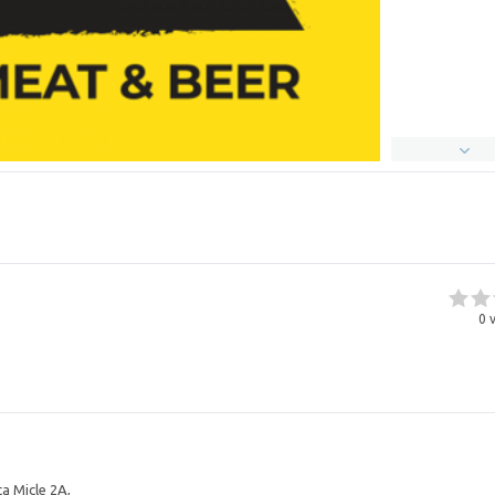
0
v
ca Micle 2A,