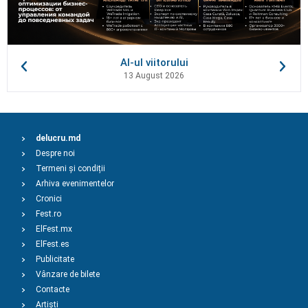
AI-ul viitorului
13 August 2026
delucru.md
Despre noi
Termeni și condiții
Arhiva evenimentelor
Cronici
Fest.ro
ElFest.mx
ElFest.es
Publicitate
Vânzare de bilete
Contacte
Artiști