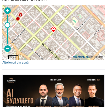
©
OpenStreetMap
contributors
200 m
Alte locuri din zonă