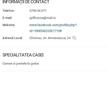
INFORMAȚII DE CONTACT
Telefon:
0790 00 071
E-mail:
grillhouse@mail.ru
Website:
www.facebook.com/profile.php?
id=100054222021710#
Adresă Local:
Chisinau, str. Armeneasca, 24
SPECIALITATEA CASEI
Carnea si pestele la gratar