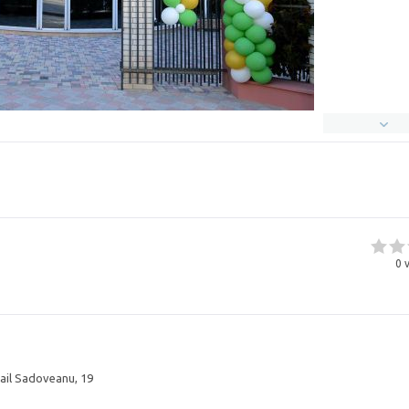
0
v
ihail Sadoveanu, 19