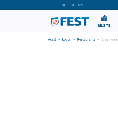
RO
RU
EN
BILETE
Acasă
Locuri
Restaurante
Greenwood