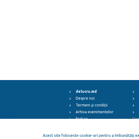
delucru.md
Despre noi
Termeni și condiții
Arhiva evenimentelor
Fest.ro
Cop
ElFest.mx
ElFest.es
Acest site foloseste cookie-uri pentru a îmbunătăți exp