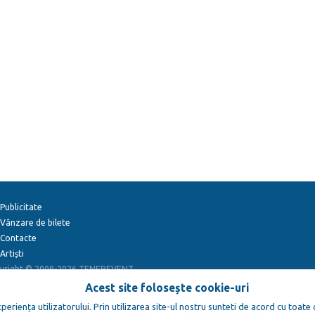
Publicitate
Vânzare de bilete
Contacte
Artiști
yright © 2009-2026
TENEREVENT
Acest site folosește cookie-uri
eriența utilizatorului. Prin utilizarea site-ul nostru sunteti de acord cu toate