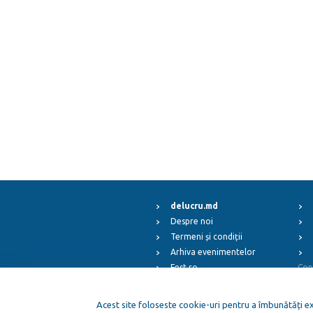
delucru.md
Despre noi
Termeni și condiții
Arhiva evenimentelor
Fest.ro
Cop
ElFest.mx
ElFest.es
Acest site foloseste cookie-uri pentru a îmbunătăți exp