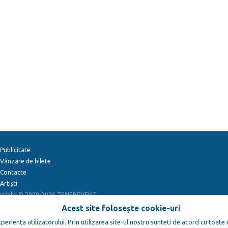
Publicitate
Vânzare de bilete
Contacte
Artiști
yright © 2009-2026
TENEREVENT
Acest site folosește cookie-uri
eriența utilizatorului. Prin utilizarea site-ul nostru sunteti de acord cu toate