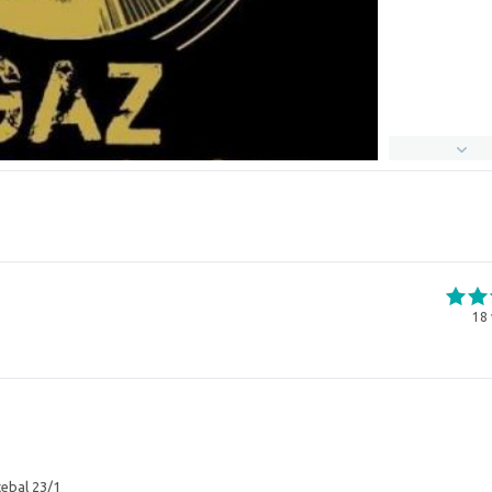
18
cebal 23/1