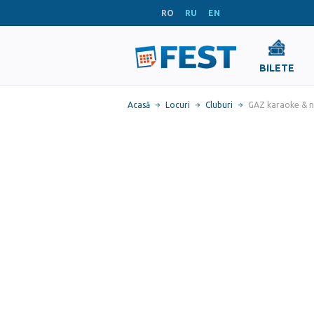
RO
RU
EN
BILETE
Acasă
Locuri
Cluburi
GAZ karaoke & nig