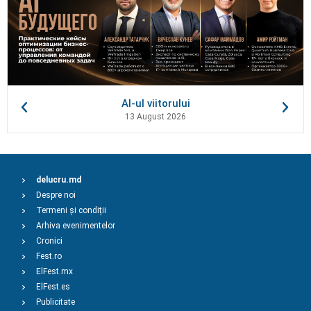
AI-ul viitorului
13 August 2026
delucru.md
Despre noi
Termeni și condiții
Arhiva evenimentelor
Cronici
Fest.ro
ElFest.mx
ElFest.es
Publicitate