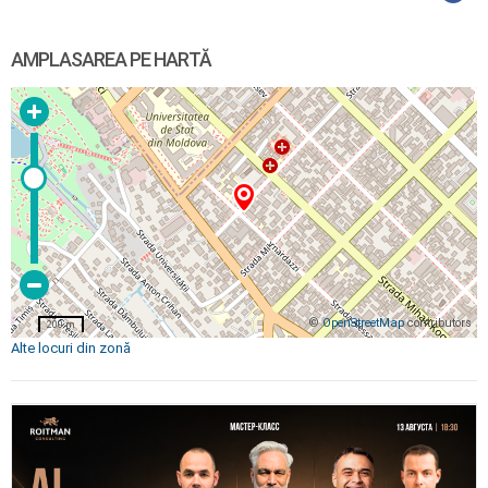
AMPLASAREA PE HARTĂ
©
OpenStreetMap
contributors
200 m
Alte locuri din zonă