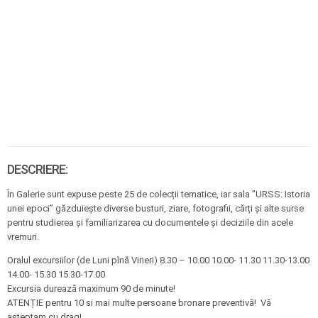
DESCRIERE:
În Galerie sunt expuse peste 25 de colecții tematice, iar sala ”URSS: Istoria
unei epoci” găzduiește diverse busturi, ziare, fotografii, cărți și alte surse
pentru studierea și familiarizarea cu documentele și deciziile din acele
vremuri.
Oralul excursiilor (de Luni pînă Vineri) 8.30 – 10.00 10.00- 11.30 11.30-13.00
14.00- 15.30 15.30-17.00
Excursia durează maximum 90 de minute!
ATENȚIE pentru 10 si mai multe persoane bronare preventivă! Vă
așteptam cu drag!