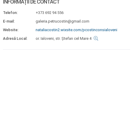
INFORMAȚII DE CONTACT
Telefon:
+373 692 94 556
E-mail:
galeria.petrucostin@gmail.com
Website:
nataliacostin2.wixsite.com/pcostinconsialoveni
Adresă Local:
or. Ialoveni, str. Ștefan cel Mare 4