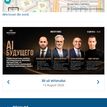
©
OpenStreetMap
contributors
200 m
Alte locuri din zonă
AI-ul viitorului
13 August 2026