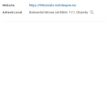
Website:
https://frittomisto.md/despre-noi
Adresă Local:
Bulevardul Mircea cel Bătrîn 11/1, Chișinău