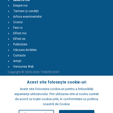
delucru.md
Despre noi
Termeni și condiții
Arhiva evenimentelor
Cronici
Fest.ro
ElFest.mx
ElFest.es
Publicitate
Vânzare de bilete
Contacte
Artiști
Versiunea Web
Copyright © 2009-2026
TENEREVENT
Acest site folosește cookie-uri
Adaugă Eveniment
Acest site foloseste cookie-uri pentru a îmbunătăți
experiența utilizatorului. Prin utilizarea site-ul nostru sunteti
de acord cu toate cookie-urile, în conformitate cu politica
Adaugă Local
noastră de Cookie.