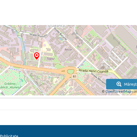
Măreșt
©
OpenStreetMap
con
Publicitate