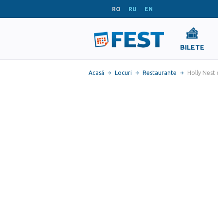
RO
RU
EN
BILETE
Acasă
Locuri
Restaurante
Holly Nest 