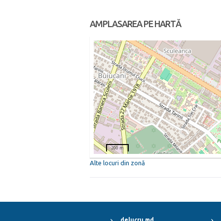
AMPLASAREA PE HARTĂ
200 m
Alte locuri din zonă
delucru.md