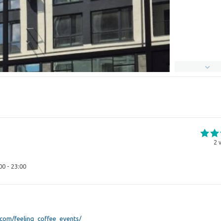
2
v
00 - 23:00
com/feeling_coffee_events/