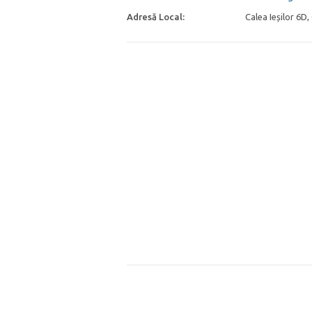
Adresă Local:
Calea Ieșilor 6D,