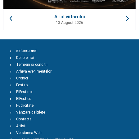
AI-ul viitorului
13 August 2026
delucru.md
Despre noi
Termeni și condiții
Arhiva evenimentelor
Cronici
Fest.ro
ElFest.mx
ElFest.es
Publicitate
Vânzare de bilete
Contacte
Artiști
Versiunea Web