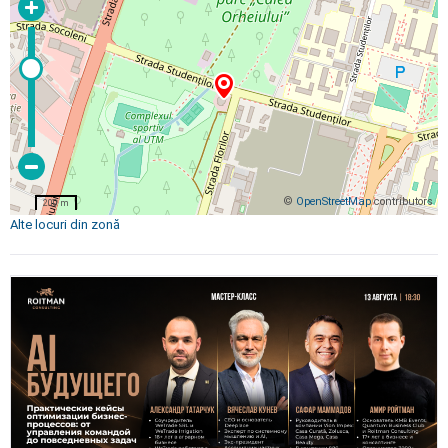
©
OpenStreetMap
contributors
200 m
Alte locuri din zonă