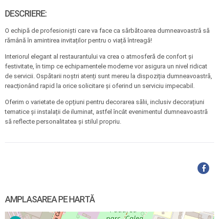
DESCRIERE:
O echipă de profesioniști care va face ca sărbătoarea dumneavoastră să
rămână în amintirea invitaților pentru o viață întreagă!
Interiorul elegant al restaurantului va crea o atmosferă de confort și
festivitate, în timp ce echipamentele moderne vor asigura un nivel ridicat
de servicii. Ospătarii noștri atenți sunt mereu la dispoziția dumneavoastră,
reacționând rapid la orice solicitare și oferind un serviciu impecabil.
Oferim o varietate de opțiuni pentru decorarea sălii, inclusiv decorațiuni
tematice și instalații de iluminat, astfel încât evenimentul dumneavoastră
să reflecte personalitatea și stilul propriu.
AMPLASAREA PE HARTĂ