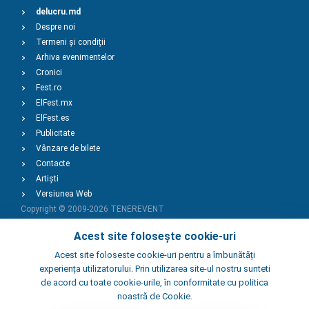
delucru.md
Despre noi
Termeni și condiții
Arhiva evenimentelor
Cronici
Fest.ro
ElFest.mx
ElFest.es
Publicitate
Vânzare de bilete
Contacte
Artiști
Versiunea Web
Copyright © 2009-2026
TENEREVENT
Acest site folosește cookie-uri
Adaugă Eveniment
Acest site foloseste cookie-uri pentru a îmbunătăți
experiența utilizatorului. Prin utilizarea site-ul nostru sunteti
de acord cu toate cookie-urile, în conformitate cu politica
Adaugă Local
noastră de Cookie.