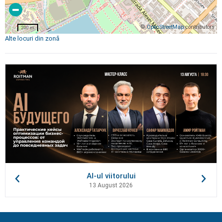
©
OpenStreetMap
contributors
200 m
Alte locuri din zonă
AI-ul viitorului
13 August 2026