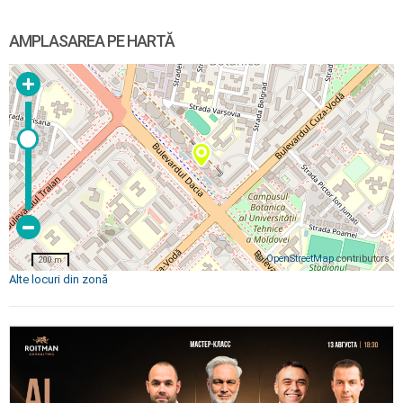
AMPLASAREA PE HARTĂ
©
OpenStreetMap
contributors
200 m
Alte locuri din zonă