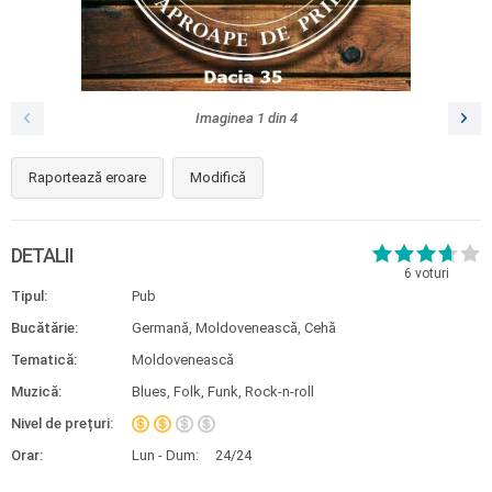
Imaginea
1
din
4
Raportează eroare
Modifică
DETALII
6
voturi
Tipul:
Pub
Bucătărie:
Germană, Moldovenească, Cehă
Tematică:
Moldovenească
Muzică:
Blues, Folk, Funk, Rock-n-roll
Nivel de prețuri:
Orar:
Lun - Dum:
24/24