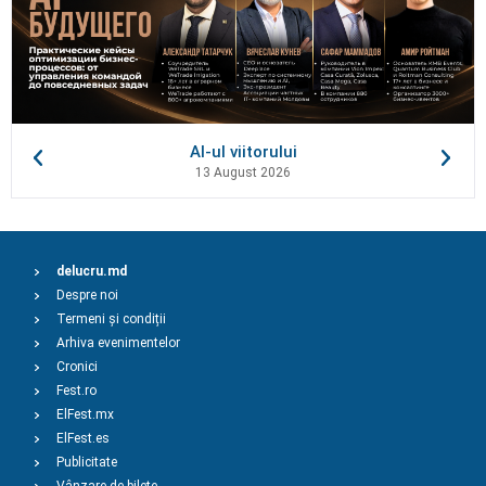
AI-ul viitorului
13 August 2026
delucru.md
Despre noi
Termeni și condiții
Arhiva evenimentelor
Cronici
Fest.ro
ElFest.mx
ElFest.es
Publicitate