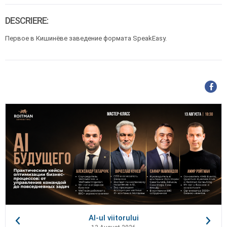
DESCRIERE:
Первое в Кишинёве заведение формата SpeakEasy.
AI-ul viitorului