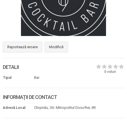
Raportează eroare
Modifică
DETALII
0
voturi
Tipul:
Bar
INFORMAȚII DE CONTACT
Adresă Local:
Chișinău, Str. Mitropolitul Dosoftei, 89