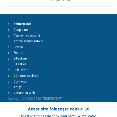
13 August 2026
delucru.md
Despre noi
Termeni și condiții
Arhiva evenimentelor
Cronici
Fest.ro
ElFest.mx
ElFest.es
Publicitate
Vânzare de bilete
Contacte
Artiști
Versiunea Web
Copyright © 2009-2026
TENEREVENT
Acest site folosește cookie-uri
Adaugă Eveniment
Acest site foloseste cookie-uri pentru a îmbunătăți