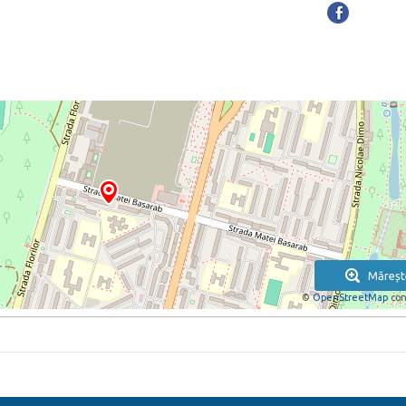
Măreșt
©
OpenStreetMap
con