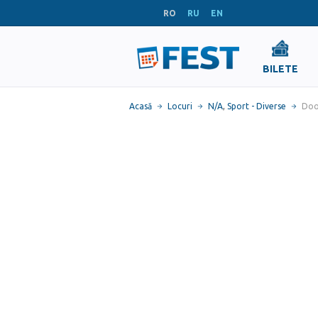
RO
RU
EN
BILETE
Acasă
Locuri
N/A
,
Sport - Diverse
Doo