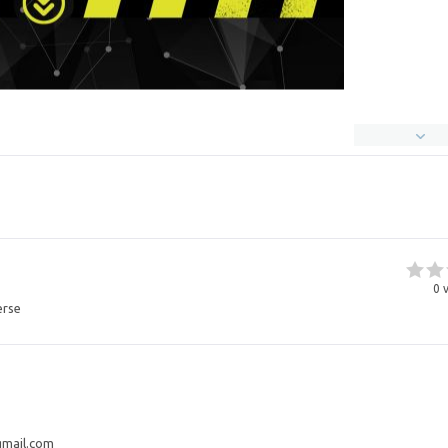
0
v
erse
mail.com