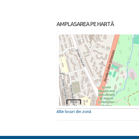
AMPLASAREA PE HARTĂ
200 m
Alte locuri din zonă