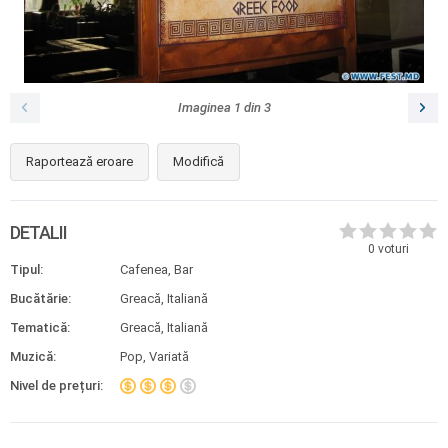
Imaginea
1
din
3
Raportează eroare
Modifică
DETALII
0
voturi
Tipul:
Cafenea, Bar
Bucătărie:
Greacă, Italiană
Tematică:
Greacă, Italiană
Muzică:
Pop, Variată
Nivel de prețuri: