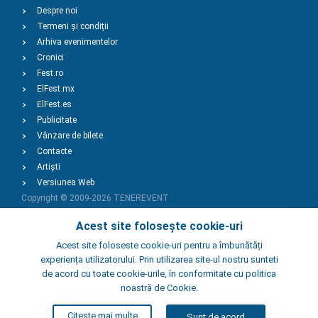
Despre noi
Termeni și condiții
Arhiva evenimentelor
Cronici
Fest.ro
ElFest.mx
ElFest.es
Publicitate
Vânzare de bilete
Contacte
Artiști
Versiunea Web
Copyright © 2009-2026
TENEREVENT
Acest site folosește cookie-uri
Adaugă Eveniment
Acest site foloseste cookie-uri pentru a îmbunătăți
experiența utilizatorului. Prin utilizarea site-ul nostru sunteti
de acord cu toate cookie-urile, în conformitate cu politica
Adaugă Local
noastră de Cookie.
Citeste mai multe
Sunt de acord