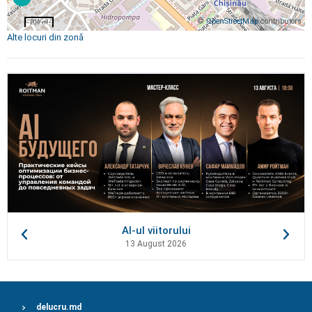
©
OpenStreetMap
contributors
200 m
Alte locuri din zonă
AI-ul viitorului
13 August 2026
delucru.md