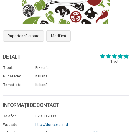
Raportează eroare
Modifică
DETALII
1
vot
Tipul:
Pizzeria
Bucătărie:
Italiană
Tematică:
Italiană
INFORMAȚII DE CONTACT
Telefon:
079 506 009
Website:
http://doncezar.md