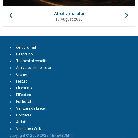
AI-ul viitorului
13 August 2026
delucru.md
Despre noi
Termeni și condiții
Arhiva evenimentelor
Cronici
Fest.ro
ElFest.mx
ElFest.es
Publicitate
Vânzare de bilete
Contacte
Artiști
Versiunea Web
Copyright © 2009-2026
TENEREVENT