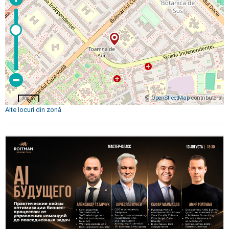
©
OpenStreetMap
contributors
200 m
Alte locuri din zonă