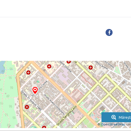
Măreșt
©
OpenStreetMap
con