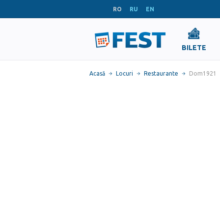
RO
RU
EN
BILETE
Acasă
Locuri
Restaurante
Dom1921