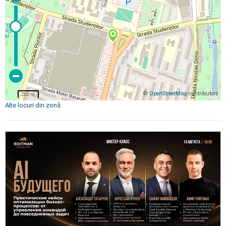
©
OpenStreetMap
contributors
200 m
Alte locuri din zonă