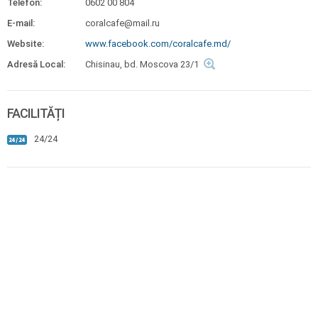
Telefon:
0602 00 804
E-mail:
coralcafe@mail.ru
Website:
www.facebook.com/coralcafe.md/
Adresă Local:
Chisinau, bd. Moscova 23/1
FACILITĂȚI
24/24