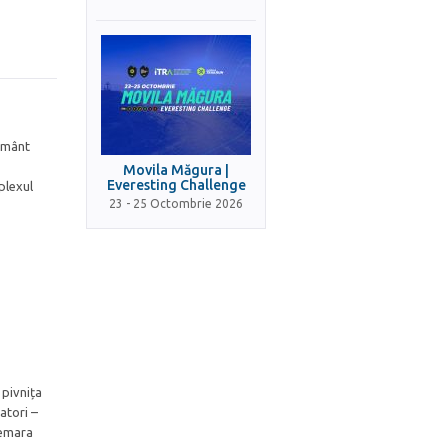
pământ
Movila Măgura |
Everesting Challenge
plexul
23 - 25 Octombrie 2026
 pivnița
atori –
 demara