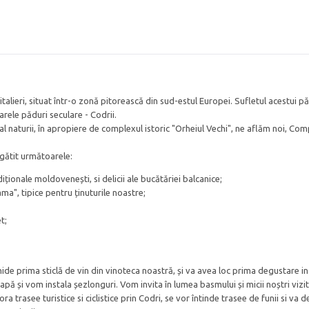
talieri, situat într-o zonă pitorească din sud-estul Europei. Sufletul acestui 
arele păduri seculare - Codrii.
l naturii, în apropiere de complexul istoric "Orheiul Vechi", ne aflăm noi, Com
gătit următoarele:
ționale moldovenești, si delicii ale bucătăriei balcanice;
a", tipice pentru ținuturile noastre;
t;
de prima sticlă de vin din vinoteca noastră, și va avea loc prima degustare in
pă și vom instala șezlonguri. Vom invita în lumea basmului și micii noștri vizit
ra trasee turistice si ciclistice prin Codri, se vor întinde trasee de funii si va