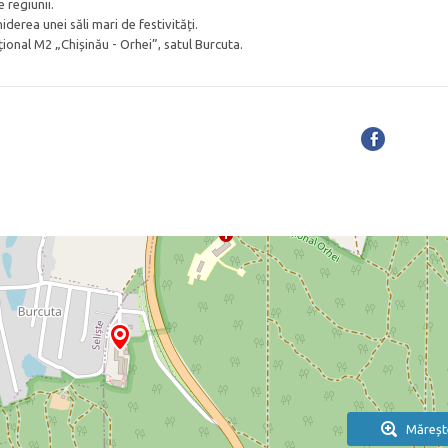
e regiunii.
derea unei săli mari de festivități.
ional M2 „Chișinău - Orhei”, satul Burcuta.
Măreșt