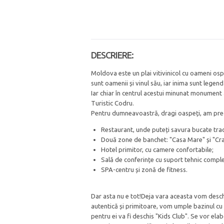
DESCRIERE:
Moldova este un plai vitivinicol cu oameni ospi
sunt oamenii și vinul său, iar inima sunt legend
Iar chiar în centrul acestui minunat monument a
Turistic Codru.
Pentru dumneavoastră, dragi oaspeți, am pre
Restaurant, unde puteți savura bucate tradi
Două zone de banchet: "Casa Mare" și "Cram
Hotel primitor, cu camere confortabile;
Sală de conferințe cu suport tehnic comple
SPA-centru și zonă de fitness.
Dar asta nu e tot!Deja vara aceasta vom deschi
autentică și primitoare, vom umple bazinul cu a
pentru ei va fi deschis "Kids Club". Se vor elabo