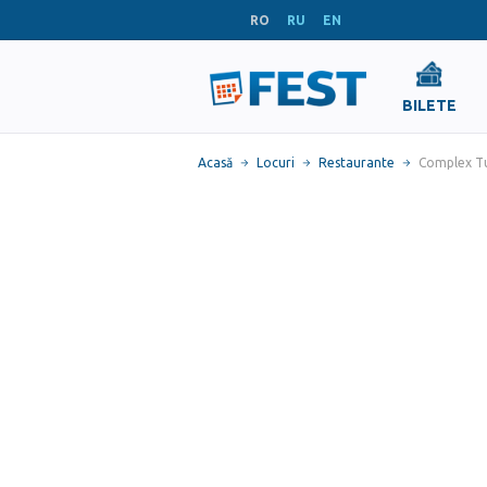
RO
RU
EN
BILETE
Acasă
Locuri
Restaurante
Complex T