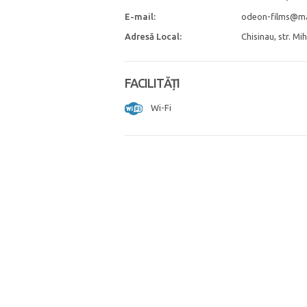
E-mail:
odeon-films@ma
Adresă Local:
Chisinau, str. Mi
FACILITĂȚI
Wi-Fi