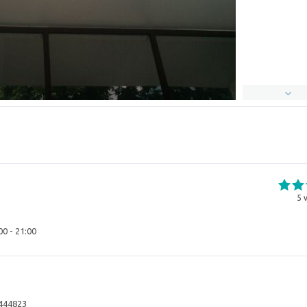
5
v
00 - 21:00
7444823