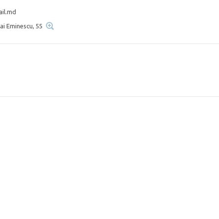
il.md
hai Eminescu, 55