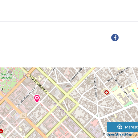
Măreșt
©
OpenStreetMap
con