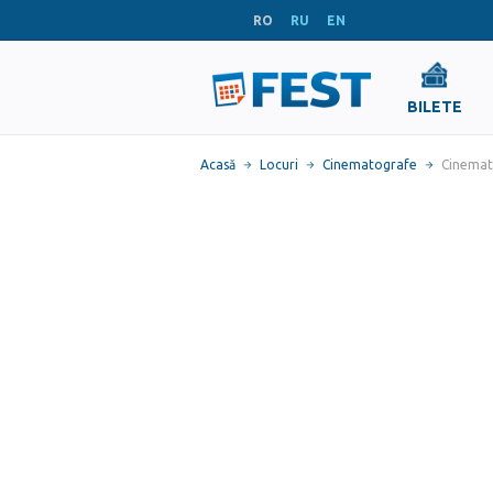
RO
RU
EN
BILETE
Acasă
Locuri
Cinematografe
Cinemat