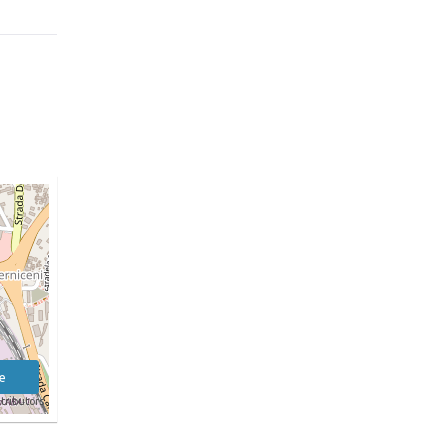
e
tributors