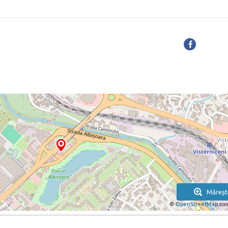
Măreșt
©
OpenStreetMap
con