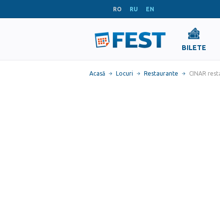
RO
RU
EN
BILETE
Acasă
Locuri
Restaurante
CINAR rest