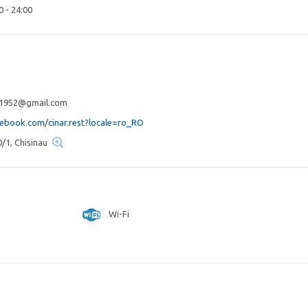
0 - 24:00
t.1952@gmail.com
ebook.com/cinar.rest?locale=ro_RO
0/1, Chisinau
Wi-Fi