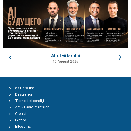
AI-ul viitorului
13 August 2026
delucru.md
Despre noi
Termeni și condiții
Arhiva evenimentelor
Cronici
Fest.ro
ElFest.mx