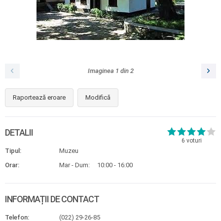
Imaginea
1
din
2
Raportează eroare
Modifică
DETALII
6
voturi
Tipul:
Muzeu
Orar:
Mar - Dum:
10:00 - 16:00
INFORMAȚII DE CONTACT
Telefon:
(022) 29-26-85