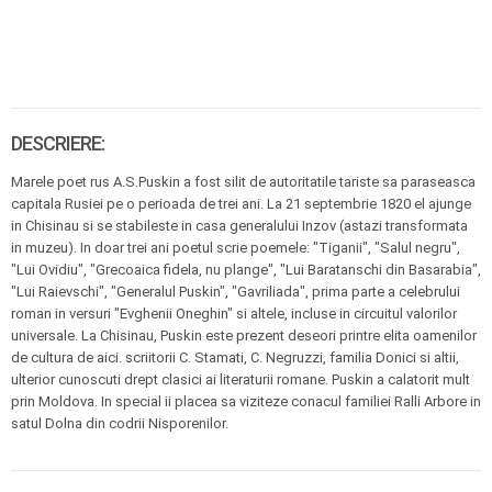
DESCRIERE:
Marele poet rus A.S.Puskin a fost silit de autoritatile tariste sa paraseasca
capitala Rusiei pe o perioada de trei ani. La 21 septembrie 1820 el ajunge
in Chisinau si se stabileste in casa generalului Inzov (astazi transformata
in muzeu). In doar trei ani poetul scrie poemele: "Tiganii", "Salul negru",
"Lui Ovidiu", "Grecoaica fidela, nu plange", "Lui Baratanschi din Basarabia",
"Lui Raievschi", "Generalul Puskin", "Gavriliada", prima parte a celebrului
roman in versuri "Evghenii Oneghin" si altele, incluse in circuitul valorilor
universale. La Chisinau, Puskin este prezent deseori printre elita oamenilor
de cultura de aici. scriitorii C. Stamati, C. Negruzzi, familia Donici si altii,
ulterior cunoscuti drept clasici ai literaturii romane. Puskin a calatorit mult
prin Moldova. In special ii placea sa viziteze conacul familiei Ralli Arbore in
satul Dolna din codrii Nisporenilor.