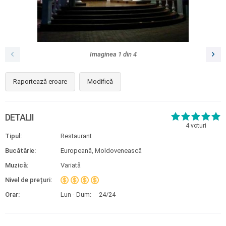
Imaginea
1
din
4
Raportează eroare
Modifică
DETALII
4
voturi
Tipul:
Restaurant
Bucătărie:
Europeană, Moldovenească
Muzică:
Variată
Nivel de prețuri:
Orar:
Lun - Dum:
24/24