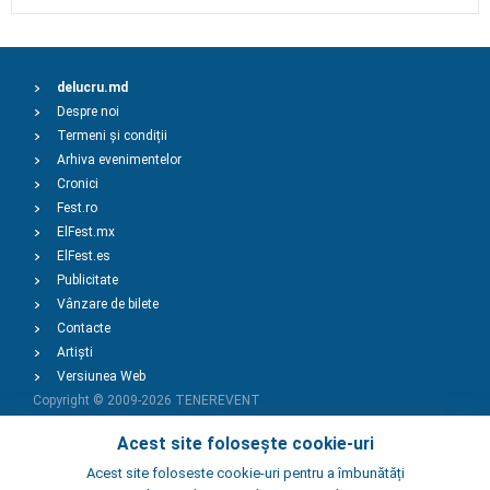
delucru.md
Despre noi
Termeni și condiții
Arhiva evenimentelor
Cronici
Fest.ro
ElFest.mx
ElFest.es
Publicitate
Vânzare de bilete
Contacte
Artiști
Versiunea Web
Copyright © 2009-2026
TENEREVENT
Acest site folosește cookie-uri
Adaugă Eveniment
Acest site foloseste cookie-uri pentru a îmbunătăți