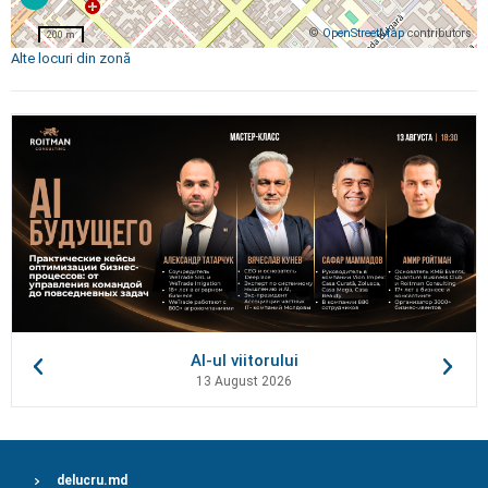
©
OpenStreetMap
contributors
200 m
Alte locuri din zonă
AI-ul viitorului
13 August 2026
delucru.md