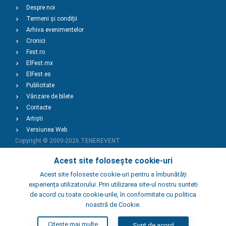
Despre noi
Termeni și condiții
Arhiva evenimentelor
Cronici
Fest.ro
ElFest.mx
ElFest.es
Publicitate
Vânzare de bilete
Contacte
Artiști
Versiunea Web
Copyright © 2009-2026
TENEREVENT
Acest site folosește cookie-uri
Adaugă Eveniment
Acest site foloseste cookie-uri pentru a îmbunătăți
experiența utilizatorului. Prin utilizarea site-ul nostru sunteti
de acord cu toate cookie-urile, în conformitate cu politica
Adaugă Local
noastră de Cookie.
Citeste mai multe
Sunt de acord