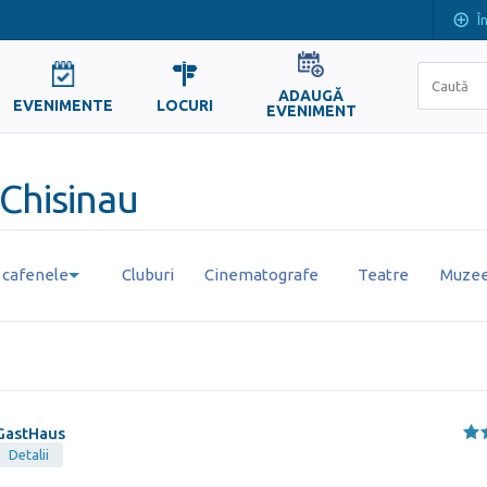
Î
ADAUGĂ
EVENIMENTE
LOCURI
EVENIMENT
 Chisinau
i cafenele
Cluburi
Cinematografe
Teatre
Muzee 
GastHaus
Detalii