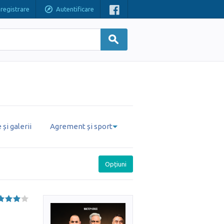
nregistrare
Autentificare
și galerii
Agrement și sport
Opțiuni