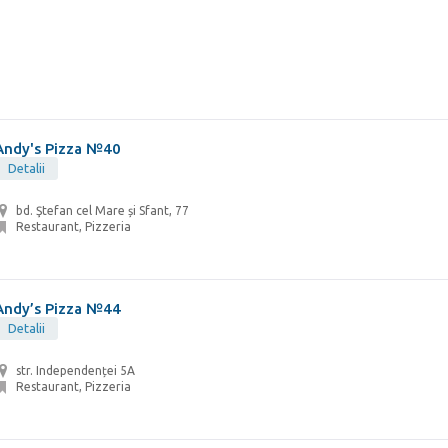
Andy's Pizza №40
Detalii
bd. Ştefan cel Mare și Sfant, 77
Restaurant, Pizzeria
Andy’s Pizza №44
Detalii
str. Independenței 5A
Restaurant, Pizzeria