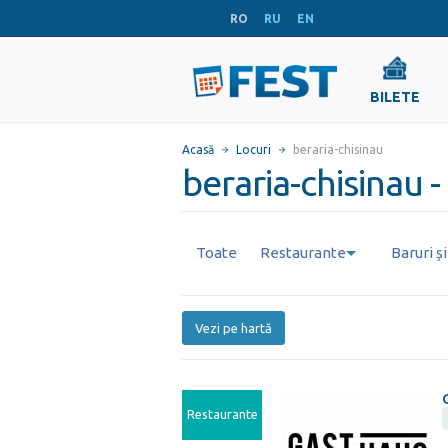
RO
RU
EN
BILETE
Acasă
Locuri
beraria-chisinau
beraria-chisinau -
Toate
Restaurante
Baruri ș
Vezi pe hartă
Restaurante