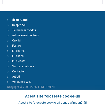
delucru.md
Despre noi
Termeni și condiții
Arhiva evenimentelor
Cronici
Fest.ro
ElFest.mx
ElFest.es
Publicitate
Vânzare de bilete
Contacte
Artiști
Versiunea Web
Copyright © 2009-2026
TENEREVENT
Acest site folosește cookie-uri
Adaugă Eveniment
Acest site foloseste cookie-uri pentru a îmbunătăți