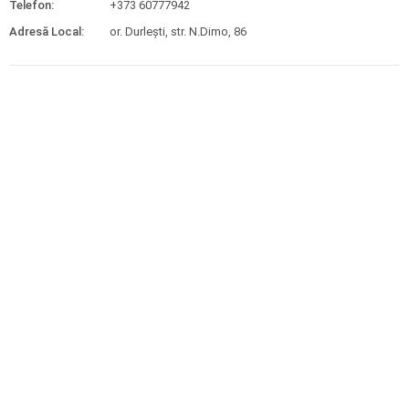
Telefon:
+373 60777942
Adresă Local:
or. Durleşti, str. N.Dimo, 86